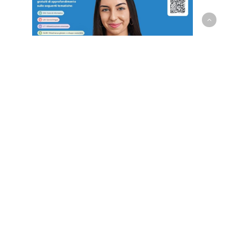
CONFERENZE
CULTURA
EVENTI
4° incontro del ciclo “Arte e
Sostenibilità”
Venerdì 17 ottobre 2025, alle ore
17:30 Villa Stonorov, sede della
Fondazione Jorio Vivarelli in via di
Felceti 11 a Pistoia, ospita il quarto