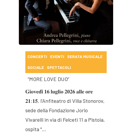
CONCERTI
EVENTI
SERATA MUSICALE
SOCIALE
SPETTACOLI
“MORE LOVE DUO”
𝐆𝐢𝐨𝐯𝐞𝐝𝐢̀ 𝟏𝟔 𝐥𝐮𝐠𝐥𝐢𝐨 𝟐𝟎𝟐𝟔 𝐚𝐥𝐥𝐞 𝐨𝐫𝐞
𝟐𝟏:𝟏𝟓, l'Anfiteatro di Villa Stonorov,
sede della Fondazione Jorio
Vivarelli in via di Felceti 11 a Pistoia,
ospita "…