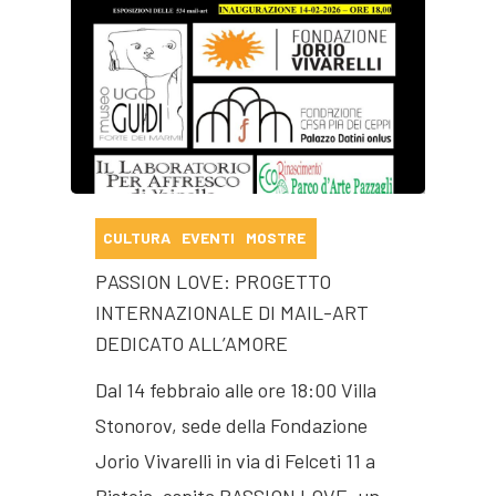
Jorio Vivarelli
Fondazione
Opere
Presentazione
Pubblicazioni
Organi direttivi
Presentazione
CULTURA
EVENTI
MOSTRE
Villa Stonorov
Eventi
Sculture
Jorio Vivarelli
PASSION LOVE: PROGETTO
Biblioteca
Arte Sacra
Residenza
Residenza d’Artista
INTERNAZIONALE DI MAIL-ART
DEDICATO ALL’AMORE
d’artista
Opere pubbliche
Dal 14 febbraio alle ore 18:00 Villa
Disegni
Contatti
Stonorov, sede della Fondazione
Medaglie e Monete
Jorio Vivarelli in via di Felceti 11 a