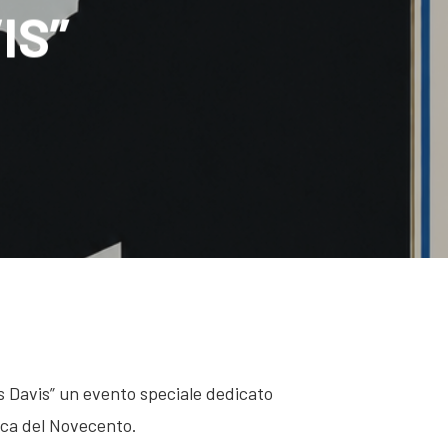
IS”
es Davis” un evento speciale dedicato
sica del Novecento.