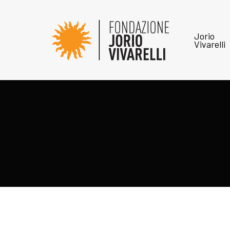
Jorio
Vivarelli
Hit enter to search or ESC to close