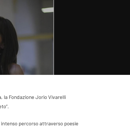
ia, la Fondazione Jorio Vivarelli
eto”.
 intenso percorso attraverso poesie