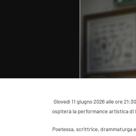
Hit enter to search or ESC to close
Giovedì 11 giugno 2026 alle ore 21:30, 
ospiterà la performance artistica di 
Poetessa, scrittrice, drammaturga e