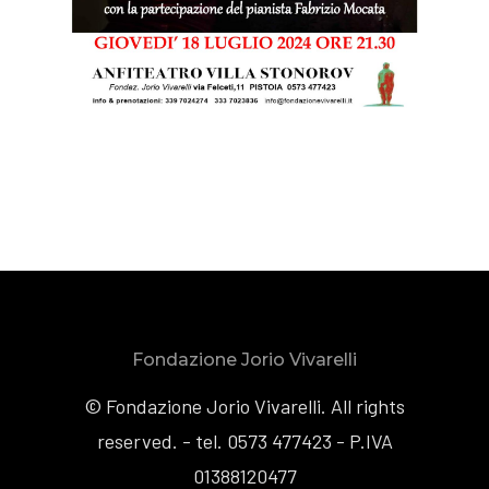
Fondazione Jorio Vivarelli
© Fondazione Jorio Vivarelli. All rights
reserved. - tel. 0573 477423 - P.IVA
01388120477