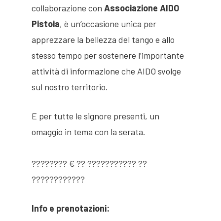
collaborazione con
Associazione AIDO
Pistoia
, è un’occasione unica per
apprezzare la bellezza del tango e allo
stesso tempo per sostenere l’importante
attività di informazione che AIDO svolge
Jorio Vivarelli
sul nostro territorio.
Fondazione
E per tutte le signore presenti, un
Opere
Presentazione
omaggio in tema con la serata.
Pubblicazioni
Organi direttivi
Presentazione
???????? € ?? ??????????? ??
Villa Stonorov
Eventi
Sculture
Jorio Vivarelli
????????????
Biblioteca
Arte Sacra
Residenza
Residenza d’Artista
Info e prenotazioni:
d’artista
Opere pubbliche