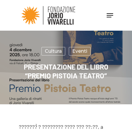
Hit enter to search or ESC to close
Cultura
Eventi
PRESENTAZIONE DEL LIBRO
“PREMIO PISTOIA TEATRO”
???????̀ ? ???????? ???? ??? ??:??, a