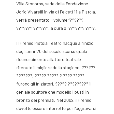
Villa Stonorov, sede della Fondazione
Jorio Vivarelli in via di Felceti 11 a Pistoia,
verrà presentato il volume “??????
??????? ??????”, a cura di ??????? ????.
Il Premio Pistoia Teatro nacque all’inizio
degli anni ‘70 del secolo scorso quale
riconoscimento all’attore teatrale
ritenuto il migliore della stagione. ??????
???????, ????? ????? ? ???? ?????
furono gli iniziatori. ????? ????????? il
geniale scultore che modellò i busti in
bronzo dei premiati. Nel 2002 il Premio
dovette essere interrotto per l’aggravarsi