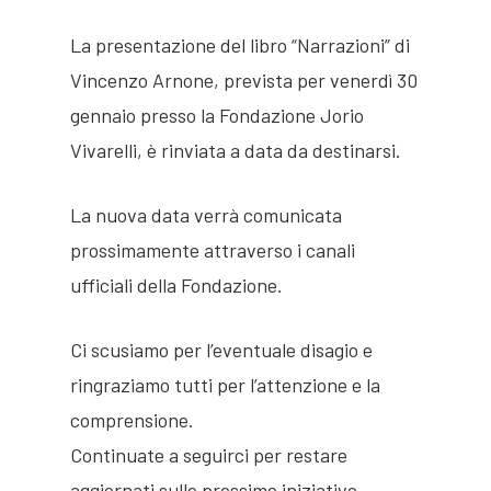
La presentazione del libro “Narrazioni” di
Vincenzo Arnone, prevista per venerdì 30
gennaio presso la Fondazione Jorio
Jorio Vivarelli
Vivarelli, è rinviata a data da destinarsi.
Fondazione
La nuova data verrà comunicata
Opere
Presentazione
prossimamente attraverso i canali
ufficiali della Fondazione.
Pubblicazioni
Organi direttivi
Presentazione
Villa Stonorov
Eventi
Sculture
Ci scusiamo per l’eventuale disagio e
Jorio Vivarelli
ringraziamo tutti per l’attenzione e la
Biblioteca
Arte Sacra
Residenza
Residenza d’Artista
comprensione.
d’artista
Opere pubbliche
Continuate a seguirci per restare
aggiornati sulle prossime iniziative.