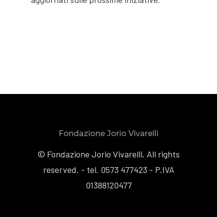
Disegni
Contatti
Medaglie e Monete
Fondazione Jorio Vivarelli
© Fondazione Jorio Vivarelli. All rights
reserved. - tel. 0573 477423 - P.IVA
01388120477