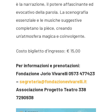
è la narrazione, il potere affascinante ed
Pubblicazioni
Organi direttivi
Presentazione
evocativo della parola. La scenografia
Villa Stonorov
Eventi
Sculture
Jorio Vivarelli
essenziale e le musiche suggestive
Biblioteca
Arte Sacra
completano la pièce, creando
Residenza
Residenza d’Artista
un’atmosfera magica e coinvolgente.
d’artista
Opere pubbliche
Disegni
Costo biglietto d’ingresso: € 15,00
Contatti
Medaglie e Monete
Per informazioni e prenotazioni:
Fondazione Jorio Vivarelli 0573 477423
–
segreteria@fondazionevivarelli.it
Associazione Progetto Teatro 338
7290938