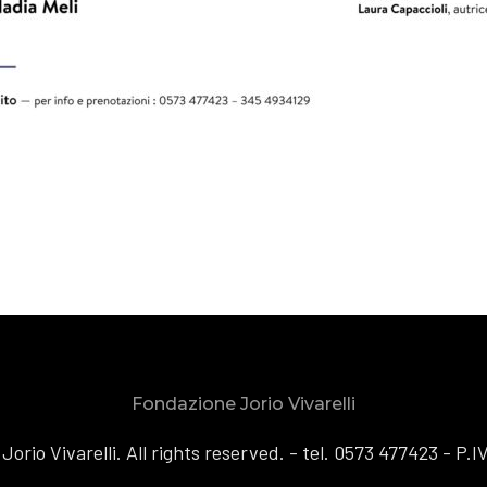
Fondazione Jorio Vivarelli
orio Vivarelli. All rights reserved. - tel. 0573 477423 - P.