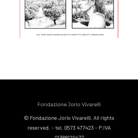
Fondazione Jorio Vivarelli
© Fondazione Jorio Vivarelli. All rights
reserved. - tel. 0573 477423 - P.IVA
01388120477