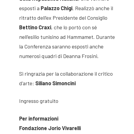
Opere
esposti a
Palazzo Chigi
. Realizzò anche il
Presentazione
ritratto dell’ex Presidente del Consiglio
Pubblicazioni
Organi direttivi
Presentazione
Bettino Craxi
, che lo portò con sé
Villa Stonorov
nell’esilio tunisino ad Hammamet. Durante
Eventi
Sculture
Jorio Vivarelli
la Conferenza saranno esposti anche
Biblioteca
Arte Sacra
Residenza
Residenza d’Artista
numerosi quadri di Deanna Frosini.
d’artista
Opere pubbliche
Si ringrazia per la collaborazione il critico
Disegni
Contatti
d’arte:
Siliano Simoncini
Medaglie e Monete
Ingresso gratuito
Per informazioni
Fondazione Jorio Vivarelli