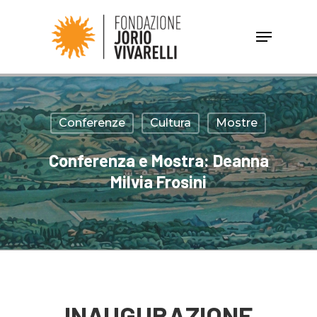
Hit enter to search or ESC to close
Conferenze
Cultura
Mostre
Conferenza e Mostra: Deanna
Milvia Frosini
INAUGURAZIONE